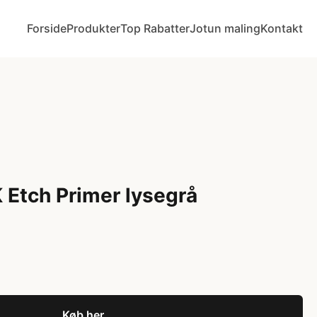
Forside
Produkter
Top Rabatter
Jotun maling
Kontakt
K Etch Primer lysegrå
Køb her