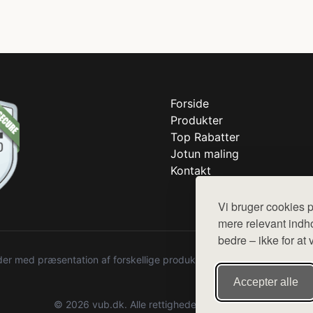
Forside
Produkter
Top Rabatter
Jotun maling
Kontakt
Vi bruger cookies p
mere relevant indho
bedre – ikke for at 
r med præsentation af forskellige produkter fra diverse webshops. De
Accepter alle
© 2026 vub.dk. Alle rettigheder forbeholdes.