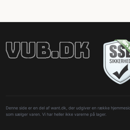
Denne side er en del af want.dk, der udgiver en række hjemmeside
som sælger varen. Vi har heller ikke varerne på lager.