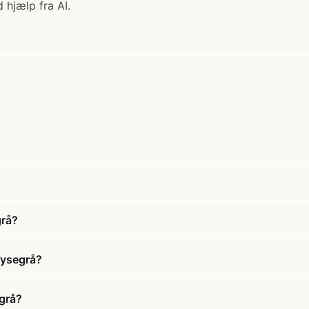
 hjælp fra AI.
grå?
lysegrå?
egrå?