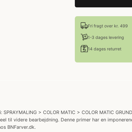
Fri fragt over kr. 499
1-3 dages levering
14 dages returret
gori: SPRAYMALING > COLOR MATIC > COLOR MATIC GRUNDERE.
eel til videre bearbejdning. Denne primer har en imponeren
hos BNFarver.dk.