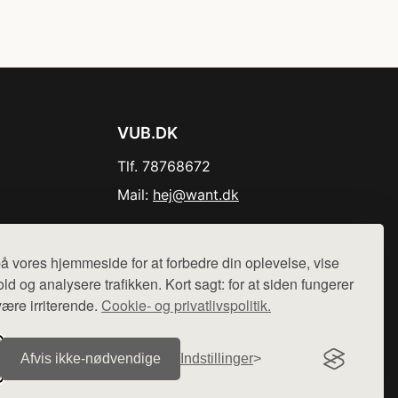
VUB.DK
Tlf. 78768672
Mail:
hej@want.dk
Cookie- og privatlivspolitik
å vores hjemmeside for at forbedre din oplevelse, vise
ld og analysere trafikken. Kort sagt: for at siden fungerer
være irriterende.
Cookie- og privatlivspolitik.
r sælges ikke varer fra denne side - vi henviser til de shops,
Afvis ikke‑nødvendige
Indstillinger