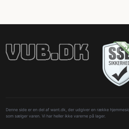
Denne side er en del af want.dk, der udgiver en række hjemmeside
som sælger varen. Vi har heller ikke varerne på lager.