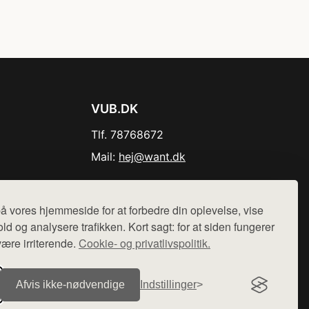
VUB.DK
Tlf. 78768672
Mail:
hej@want.dk
Cookie- og privatlivspolitik
å vores hjemmeside for at forbedre din oplevelse, vise
ld og analysere trafikken. Kort sagt: for at siden fungerer
være irriterende.
Cookie- og privatlivspolitik.
r sælges ikke varer fra denne side - vi henviser til de shops,
Afvis ikke‑nødvendige
Indstillinger