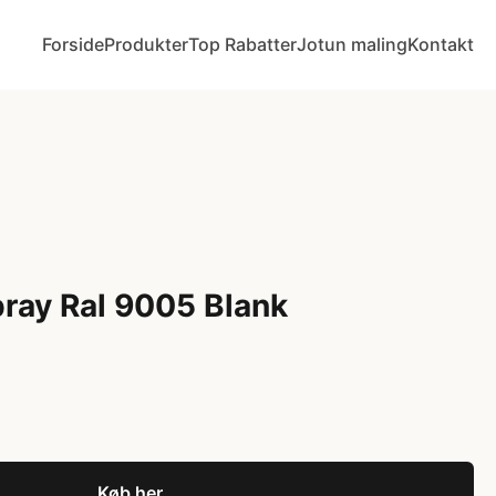
Forside
Produkter
Top Rabatter
Jotun maling
Kontakt
pray Ral 9005 Blank
Køb her