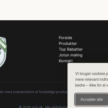
Forside
Produkter
Top Rabatter
Jotun maling
Kontakt
Vi bruger cookies p
mere relevant indho
bedre – ikke for at 
r med præsentation af forskellige produkter fra diverse webshops. De
Accepter alle
© 2026 vub.dk. Alle rettigheder forbeholdes.