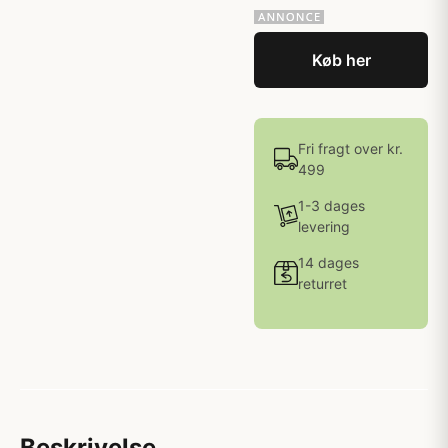
Køb her
Fri fragt over kr.
499
1-3 dages
levering
14 dages
returret
Beskrivelse