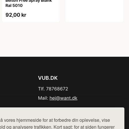
Belton Free Spray Blank
Ral 5010
92,00 kr
VUB.DK
Tlf. 78768672
Mail:
hej@want.dk
Cookie- og privatlivspolitik
å vores hjemmeside for at forbedre din oplevelse, vise
ld og analysere trafikken. Kort sagt: for at siden fungerer