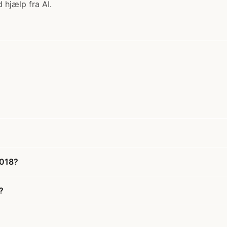
 hjælp fra AI.
6018?
?