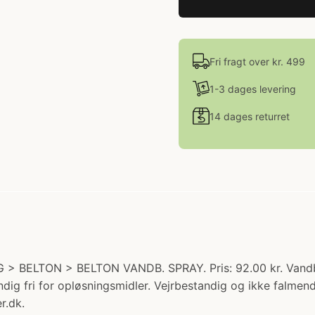
Fri fragt over kr. 499
1-3 dages levering
14 dages returret
 > BELTON > BELTON VANDB. SPRAY. Pris: 92.00 kr. Vandbase
ændig fri for opløsningsmidler. Vejrbestandig og ikke falmen
r.dk.