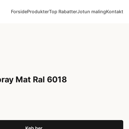
Forside
Produkter
Top Rabatter
Jotun maling
Kontakt
pray Mat Ral 6018
Køb her