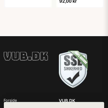
92,00 kr
Forside
VUB.DK
Produkter