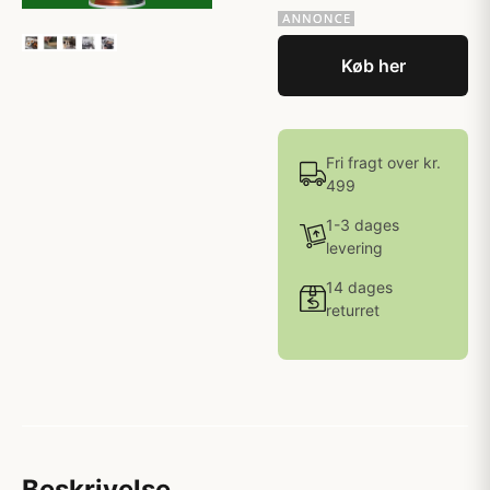
Køb her
Fri fragt over kr.
499
1-3 dages
levering
14 dages
returret
Beskrivelse