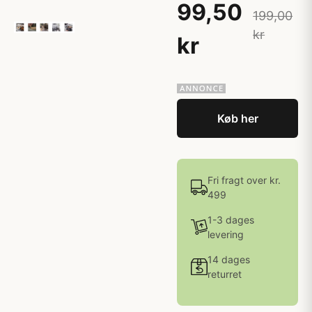
99,50
199,00
kr
kr
Køb her
Fri fragt over kr.
499
1-3 dages
levering
14 dages
returret