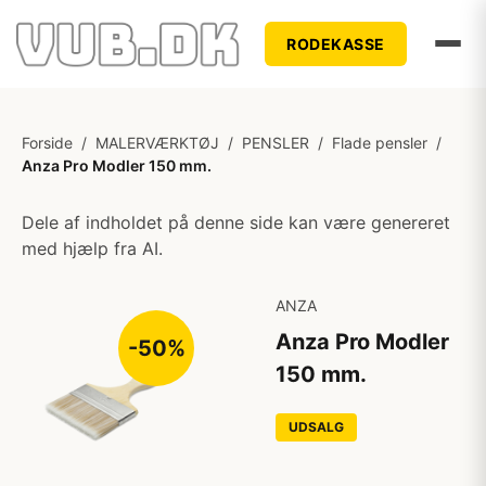
RODEKASSE
Forside
/
MALERVÆRKTØJ
/
PENSLER
/
Flade pensler
/
Anza Pro Modler 150 mm.
Dele af indholdet på denne side kan være genereret
med hjælp fra AI.
ANZA
Anza Pro Modler
-50%
150 mm.
UDSALG