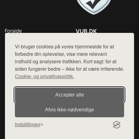
Forside
VUB.DK
Produkter
Tlf. 78768672
Top Rabatter
Vi bruger cookies på vores hjemmeside for at
Mail:
hej@want.dk
Jotun maling
forbedre din oplevelse, vise mere relevant
Kontakt
indhold og analysere trafikken. Kort sagt: for at
Cookie- og privatlivspolitik
siden fungerer bedre – ikke for at være irriterende.
Cookie- og privatlivspolitik.
Denne side er en del af want.dk, der udgiver en række
Accepter alle
hjemmesider med præsentation af forskellige produkter fra
diverse webshops. Der sælges ikke varer fra denne side - vi
Afvis ikke‑nødvendige
henviser til de shops, som sælger varen. Vi har heller ikke
varerne på lager.
Indstillinger
© 2026 vub.dk. Alle rettigheder forbeholdes.