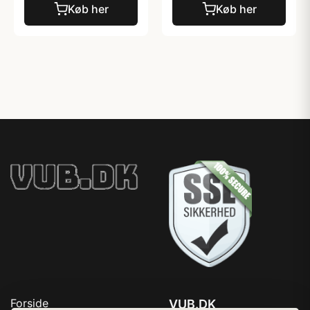
Køb her
Køb her
Forside
VUB.DK