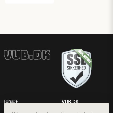
Forside
VUB.DK
Produkter
Tlf. 78768672