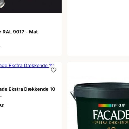
r RAL 9017 - Mat
r
ade Ekstra Dækkende 10
L
kr