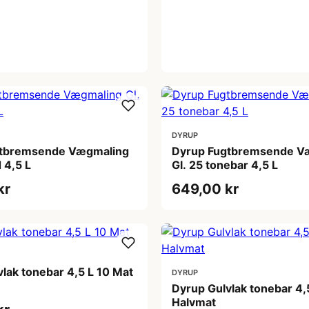
DYRUP
gtbremsende Vægmaling
Dyrup Fugtbremsende V
d 4,5 L
Gl. 25 tonebar 4,5 L
kr
649,00 kr
lak tonebar 4,5 L 10 Mat
DYRUP
Dyrup Gulvlak tonebar 4,
Halvmat