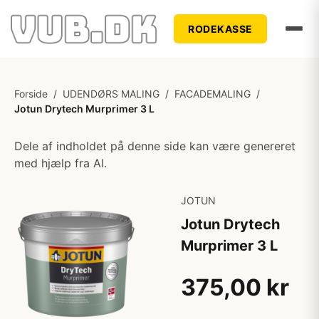
RODEKASSE
Forside
/
UDENDØRS MALING
/
FACADEMALING
/
Jotun Drytech Murprimer 3 L
Dele af indholdet på denne side kan være genereret
med hjælp fra AI.
JOTUN
Jotun Drytech
Murprimer 3 L
375,00 kr