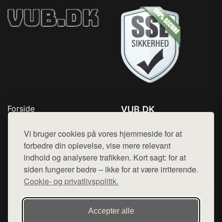
Forside
VUB.DK
Produkter
Tlf. 78768672
Top Rabatter
Vi bruger cookies på vores hjemmeside for at
Mail:
hej@want.dk
Jotun maling
forbedre din oplevelse, vise mere relevant
Kontakt
indhold og analysere trafikken. Kort sagt: for at
Cookie- og privatlivspolitik
siden fungerer bedre – ikke for at være irriterende.
Cookie- og privatlivspolitik.
Denne side er en del af want.dk, der udgiver en række
Accepter alle
hjemmesider med præsentation af forskellige produkter fra