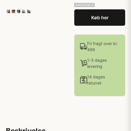
Køb her
Fri fragt over kr.
499
1-3 dages
levering
14 dages
returret
Beskrivelse