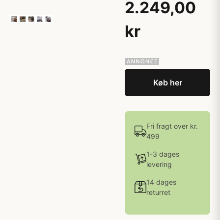
2.249,00
kr
Køb her
Fri fragt over kr.
499
1-3 dages
levering
14 dages
returret