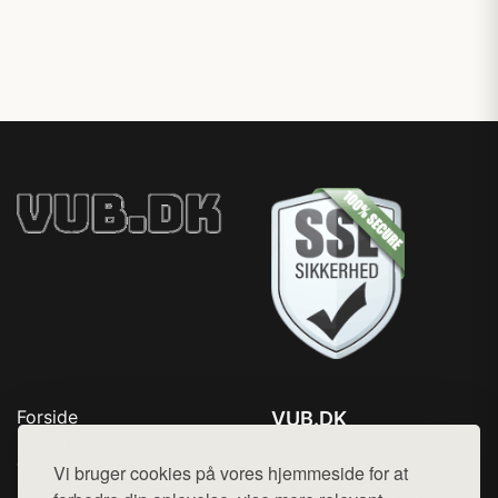
Forside
VUB.DK
Produkter
Tlf. 78768672
Top Rabatter
Vi bruger cookies på vores hjemmeside for at
Mail:
hej@want.dk
Jotun maling