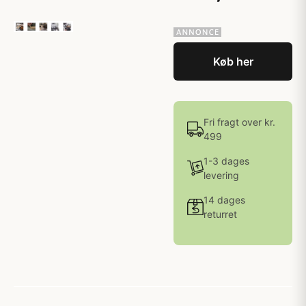
Køb her
Fri fragt over kr.
499
1-3 dages
levering
14 dages
returret