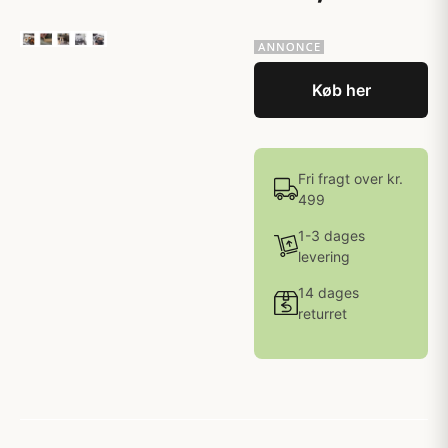
Køb her
Fri fragt over kr.
499
1-3 dages
levering
14 dages
returret