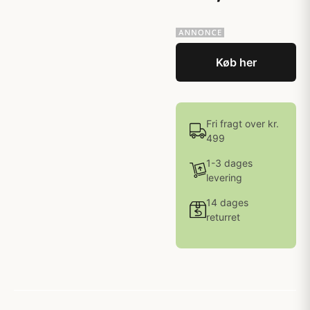
Køb her
Fri fragt over kr.
499
1-3 dages
levering
14 dages
returret