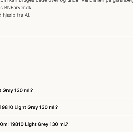
som kan bruges både over og under vandlinien på glasfiber, 
os BNFarver.dk.
 hjælp fra AI.
t Grey 130 ml.?
19810 Light Grey 130 ml.?
30ml 19810 Light Grey 130 ml.?