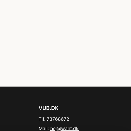
VUB.DK
Tlf. 78768672
Mail:
hej@want.dk