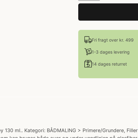
Fri fragt over kr. 499
1-3 dages levering
14 dages returret
ey 130 ml.. Kategori: BÅDMALING > Primere/Grundere, Fill