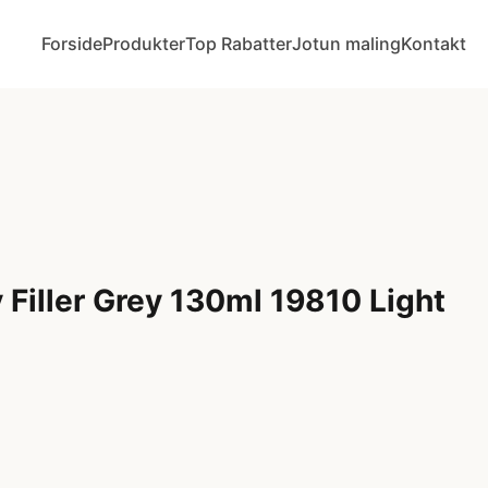
Forside
Produkter
Top Rabatter
Jotun maling
Kontakt
Filler Grey 130ml 19810 Light