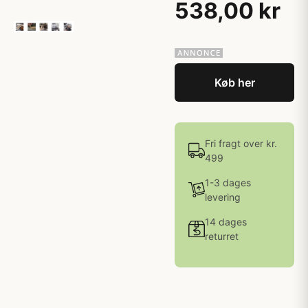
538,00 kr
Køb her
Fri fragt over kr.
499
1-3 dages
levering
14 dages
returret