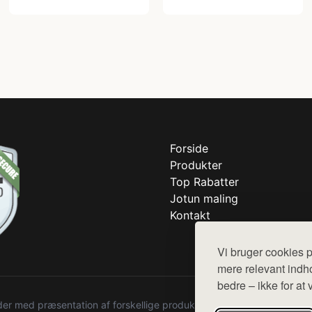
Forside
Produkter
Top Rabatter
Jotun maling
Kontakt
Vi bruger cookies p
mere relevant indho
bedre – ikke for at 
r med præsentation af forskellige produkter fra diverse webshops. De