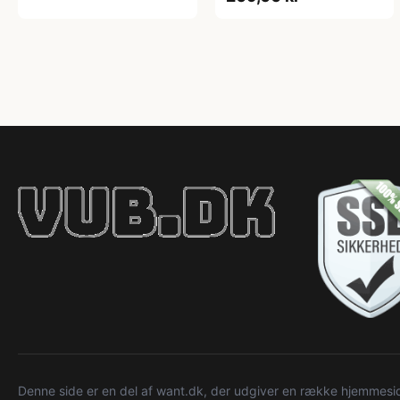
Denne side er en del af want.dk, der udgiver en række hjemmeside