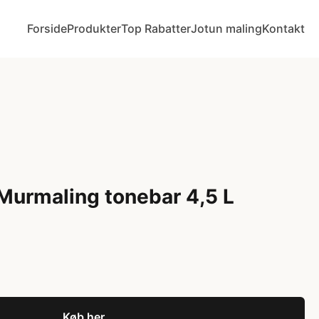
Forside
Produkter
Top Rabatter
Jotun maling
Kontakt
Murmaling tonebar 4,5 L
Køb her