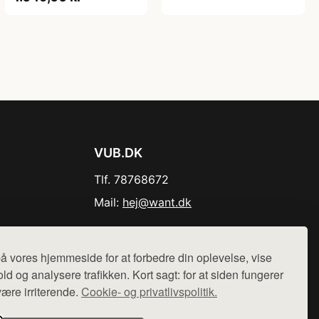
VUB.DK
Tlf. 78768672
Mail:
hej@want.dk
Cookie- og privatlivspolitik
å vores hjemmeside for at forbedre din oplevelse, vise
ld og analysere trafikken. Kort sagt: for at siden fungerer
være irriterende.
Cookie- og privatlivspolitik.
r sælges ikke varer fra denne side - vi henviser til de shops,