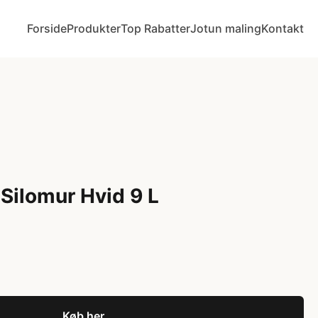
Forside
Produkter
Top Rabatter
Jotun maling
Kontakt
Silomur Hvid 9 L
Køb her