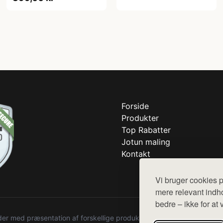
Forside
Produkter
Top Rabatter
Jotun maling
Kontakt
Vi bruger cookies p
mere relevant indho
bedre – ikke for at 
r med præsentation af forskellige produkter fra diverse webshops. De