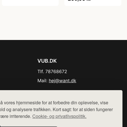
VUB.DK
Tlf. 78768672
Mail:
hej@want.dk
Cookie- og privatlivspolitik
å vores hjemmeside for at forbedre din oplevelse, vise
ld og analysere trafikken. Kort sagt: for at siden fungerer
være irriterende.
Cookie- og privatlivspolitik.
r sælges ikke varer fra denne side - vi henviser til de shops,