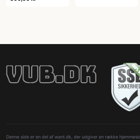
Denne side er en del af want.dk, der udgiver en række hjemmeside