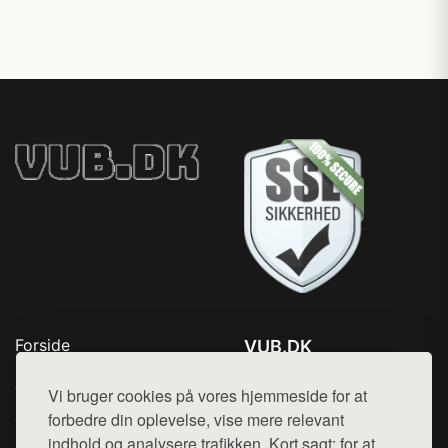
Forside
VUB.DK
Produkter
Tlf. 78768672
Top Rabatter
Vi bruger cookies på vores hjemmeside for at
Mail:
hej@want.dk
Jotun maling
forbedre din oplevelse, vise mere relevant
Kontakt
indhold og analysere trafikken. Kort sagt: for at