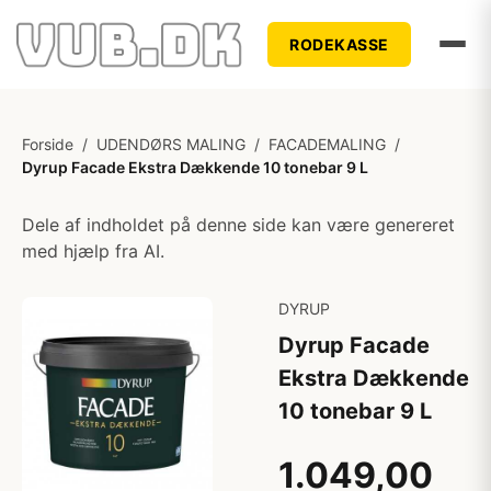
RODEKASSE
Forside
/
UDENDØRS MALING
/
FACADEMALING
/
Dyrup Facade Ekstra Dækkende 10 tonebar 9 L
Dele af indholdet på denne side kan være genereret
med hjælp fra AI.
DYRUP
Dyrup Facade
Ekstra Dækkende
10 tonebar 9 L
1.049,00