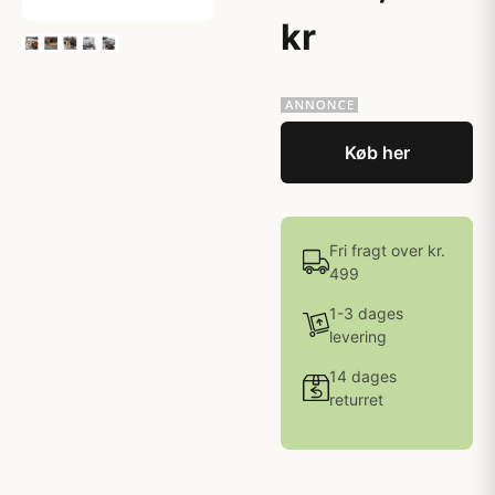
kr
Køb her
Fri fragt over kr.
499
1-3 dages
levering
14 dages
returret