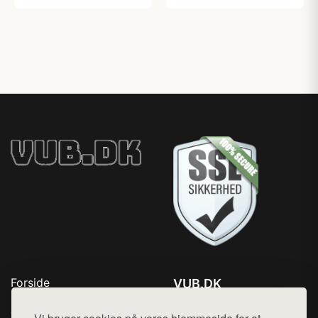
Forside
VUB.DK
Produkter
Tlf. 78768672
Top Rabatter