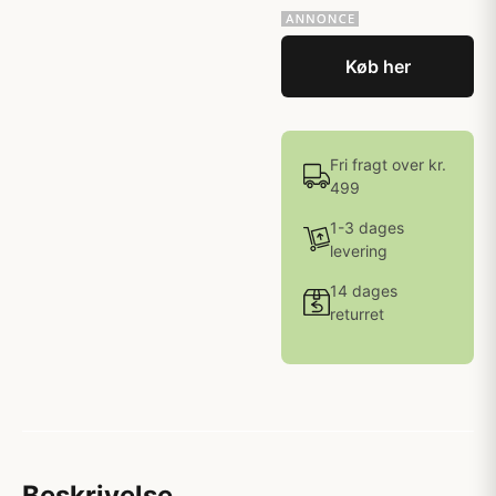
Køb her
Fri fragt over kr.
499
1-3 dages
levering
14 dages
returret
Beskrivelse