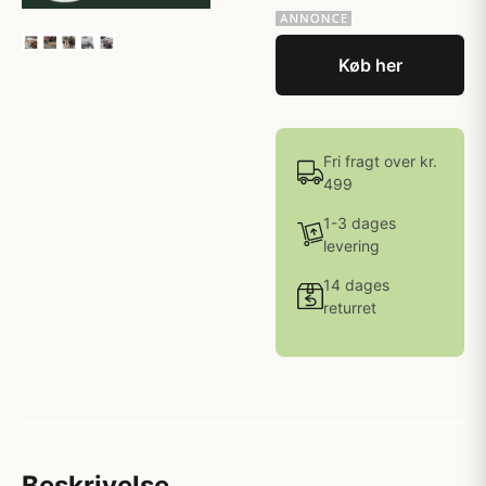
Køb her
Fri fragt over kr.
499
1-3 dages
levering
14 dages
returret
Beskrivelse