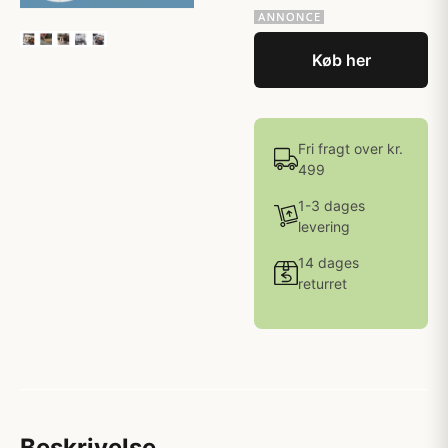
Køb her
Fri fragt over kr.
499
1-3 dages
levering
14 dages
returret
Beskrivelse