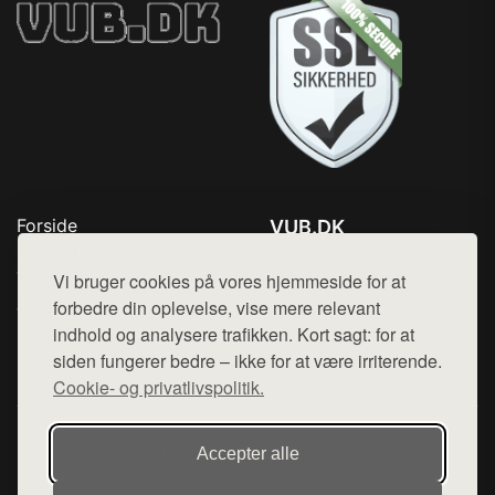
Forside
VUB.DK
Produkter
Tlf. 78768672
Top Rabatter
Vi bruger cookies på vores hjemmeside for at
Mail:
hej@want.dk
Jotun maling
forbedre din oplevelse, vise mere relevant
Kontakt
indhold og analysere trafikken. Kort sagt: for at
Cookie- og privatlivspolitik
siden fungerer bedre – ikke for at være irriterende.
Cookie- og privatlivspolitik.
Denne side er en del af want.dk, der udgiver en række
Accepter alle
hjemmesider med præsentation af forskellige produkter fra