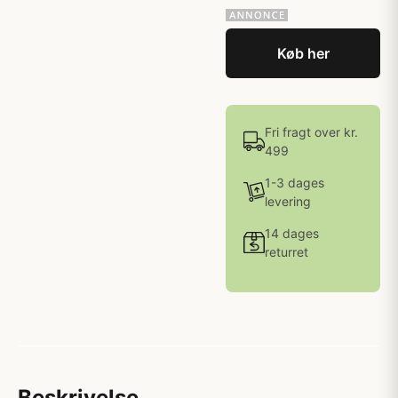
Køb her
Fri fragt over kr.
499
1-3 dages
levering
14 dages
returret
Beskrivelse