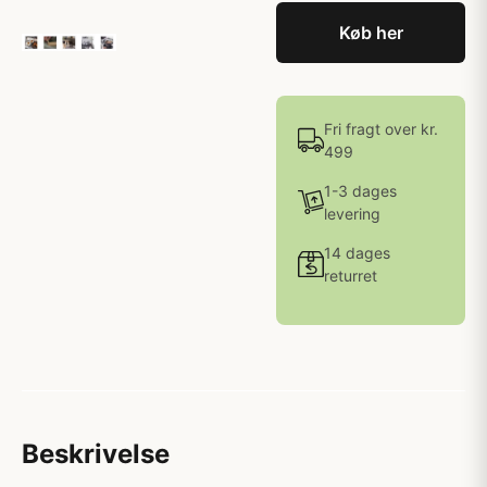
Køb her
Fri fragt over kr.
499
1-3 dages
levering
14 dages
returret
Beskrivelse