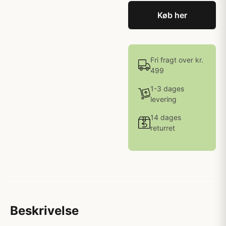
Køb her
Fri fragt over kr.
499
1-3 dages
levering
14 dages
returret
Beskrivelse