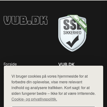
Forside
VUB.DK
Produkter
Tlf. 78768672
Top Rabatter
Vi bruger cookies på vores hjemmeside for at
Mail:
hej@want.dk
Jotun maling
forbedre din oplevelse, vise mere relevant
Kontakt
indhold og analysere trafikken. Kort sagt: for at
Cookie- og privatlivspolitik
siden fungerer bedre – ikke for at være irriterende.
Cookie- og privatlivspolitik.