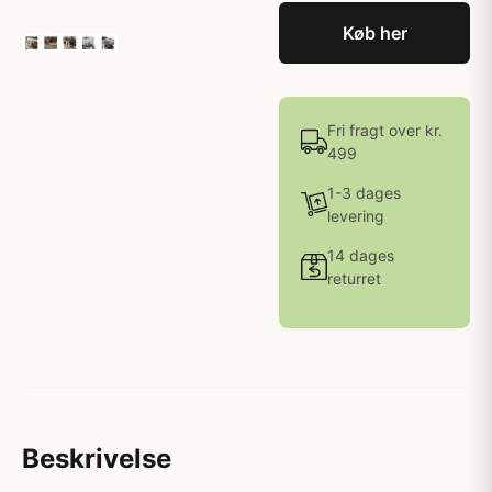
Køb her
Fri fragt over kr.
499
1-3 dages
levering
14 dages
returret
Beskrivelse