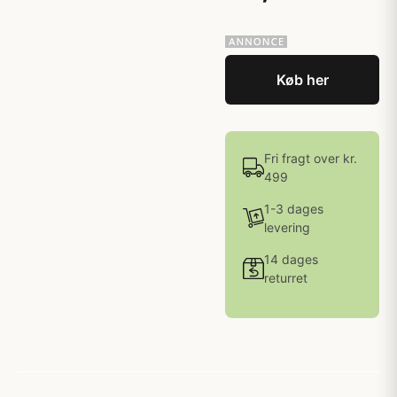
Køb her
Fri fragt over kr.
499
1-3 dages
levering
14 dages
returret