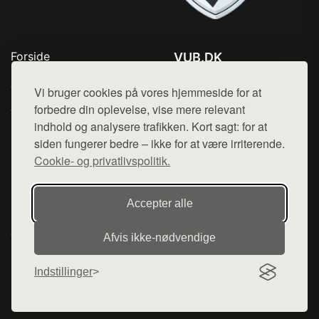
Forside
VUB.DK
Produkter
Tlf. 78768672
Top Rabatter
Vi bruger cookies på vores hjemmeside for at
Mail:
hej@want.dk
Jotun maling
forbedre din oplevelse, vise mere relevant
Kontakt
indhold og analysere trafikken. Kort sagt: for at
Cookie- og privatlivspolitik
siden fungerer bedre – ikke for at være irriterende.
Cookie- og privatlivspolitik.
Denne side er en del af want.dk, der udgiver en række
Accepter alle
hjemmesider med præsentation af forskellige produkter fra
diverse webshops. Der sælges ikke varer fra denne side - vi
Afvis ikke‑nødvendige
henviser til de shops, som sælger varen. Vi har heller ikke
varerne på lager.
Indstillinger
© 2026 vub.dk. Alle rettigheder forbeholdes.