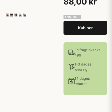
88,00 kr
Køb her
Fri fragt over kr.
499
1-3 dages
levering
14 dages
returret