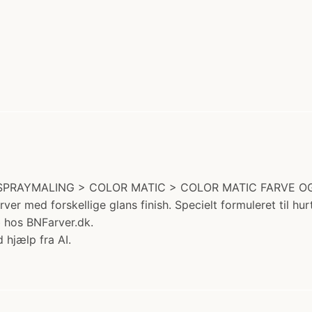
ri: SPRAYMALING > COLOR MATIC > COLOR MATIC FARVE OG T
r med forskellige glans finish. Specielt formuleret til hurtig
 hos BNFarver.dk.
 hjælp fra AI.