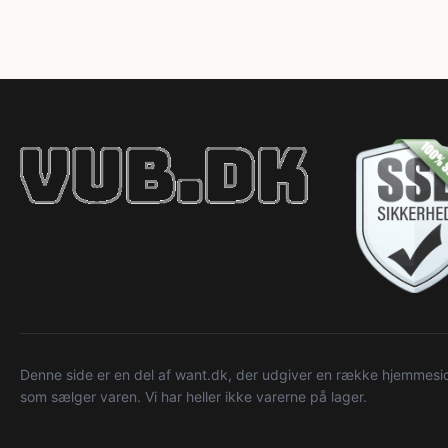
Denne side er en del af want.dk, der udgiver en række hjemmeside
som sælger varen. Vi har heller ikke varerne på lager.