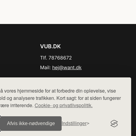
VUB.DK
Tlf. 78768672
Mail:
hej@want.dk
Cookie- og privatlivspolitik
å vores hjemmeside for at forbedre din oplevelse, vise
ld og analysere trafikken. Kort sagt: for at siden fungerer
være irriterende.
Cookie- og privatlivspolitik.
r sælges ikke varer fra denne side - vi henviser til de shops,
Afvis ikke‑nødvendige
Indstillinger