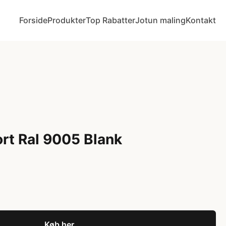
Forside
Produkter
Top Rabatter
Jotun maling
Kontakt
ort Ral 9005 Blank
Køb her