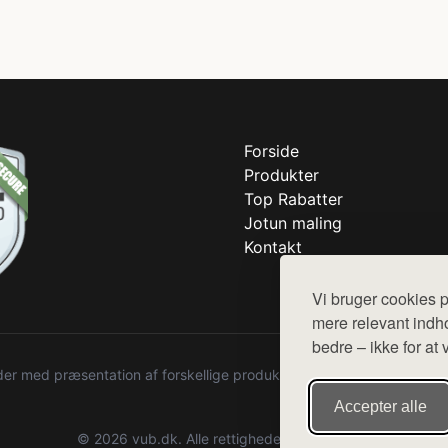
Forside
Produkter
Top Rabatter
Jotun maling
Kontakt
Vi bruger cookies p
mere relevant indho
bedre – ikke for at 
r med præsentation af forskellige produkter fra diverse webshops. De
Accepter alle
© 2026 vub.dk. Alle rettigheder forbeholdes.