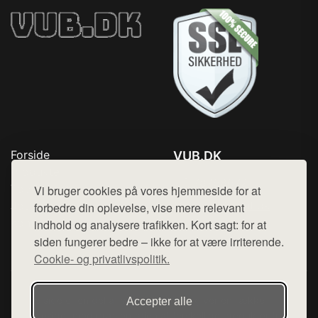
Forside
VUB.DK
Produkter
Tlf. 78768672
Top Rabatter
Vi bruger cookies på vores hjemmeside for at
Mail:
hej@want.dk
Jotun maling
forbedre din oplevelse, vise mere relevant
Kontakt
indhold og analysere trafikken. Kort sagt: for at
Cookie- og privatlivspolitik
siden fungerer bedre – ikke for at være irriterende.
Cookie- og privatlivspolitik.
Denne side er en del af want.dk, der udgiver en række
Accepter alle
hjemmesider med præsentation af forskellige produkter fra